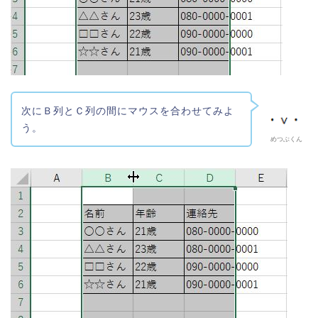
次にＢ列とＣ列の間にマウスを合わせてみよ
う。
めつぶくん