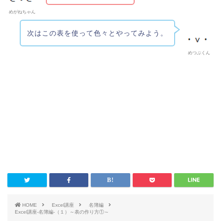
めがねちゃん
次はこの表を使って色々とやってみよう。
めつぶくん
HOME
Excel講座
名簿編
Excel講座-名簿編-（１）～表の作り方①～