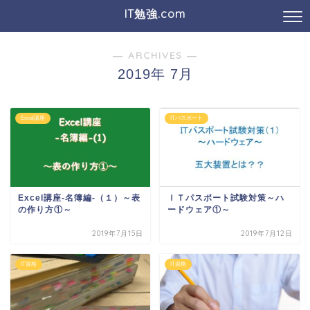
IT勉強.com
― ARCHIVES ―
2019年 7月
Excel講座
ITパスポート
Excel講座-名簿編-（１）～表
ＩＴパスポート試験対策～ハ
の作り方①～
ードウェア①～
2019年7月15日
2019年7月12日
IT資格
IT資格